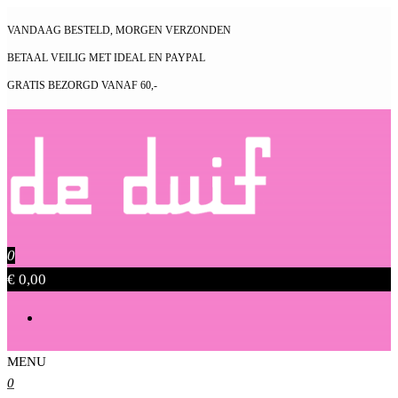
Ga
VANDAAG BESTELD, MORGEN VERZONDEN
naar
BETAAL VEILIG MET IDEAL EN PAYPAL
de
GRATIS BEZORGD VANAF 60,-
inhoud
DE DUIF MODE SHOP
De Duif Mode Altijd iets nieuws in fashion mode
0
€ 0,00
MENU
DE DUIF MODE SHOP
De Duif Mode Altijd iets nieuws in fashion mode
0